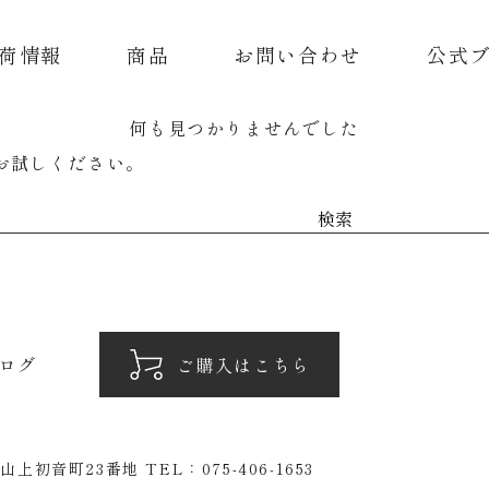
荷情報
商品
お問い合わせ
公式
何も見つかりませんでした
お試しください。
検
索:
ログ
ご購入はこちら
山上初音町23番地
TEL：
075-406‐1653